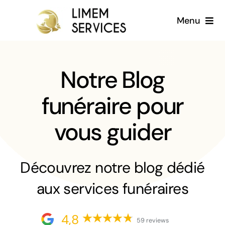
Passer
Menu
au
contenu
Accueil
Notre Blog
A propos
funéraire pour
Services
vous guider
Galerie
Découvrez notre blog dédié
Blog
aux services funéraires
Français
4,8
59 reviews