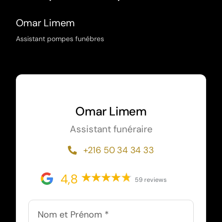
Omar Limem
Assistant pompes funébres
Omar Limem
Assistant funéraire
+216 50 34 34 33
4,8
59 reviews