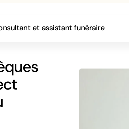
nsultant et assistant funéraire
sèques
ect
u