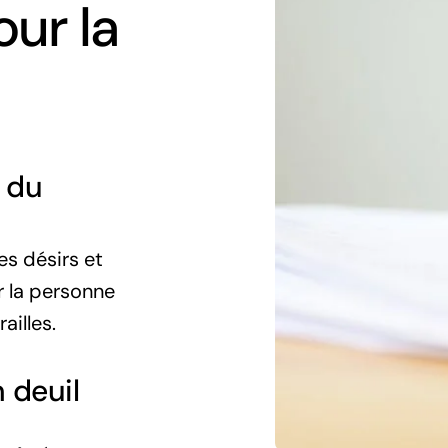
ur la
 du
es désirs et
r la personne
ailles.
n deuil