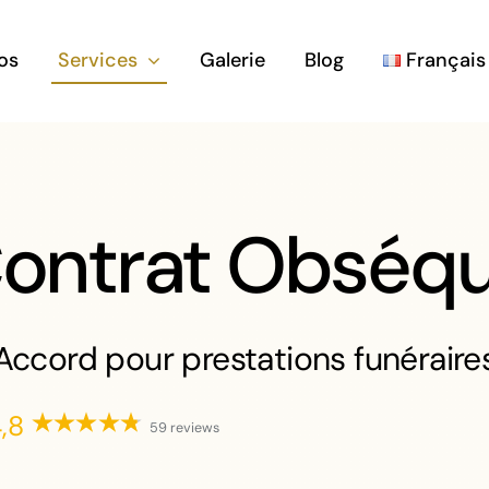
os
Services
Galerie
Blog
Français
ontrat Obséq
Accord pour prestations funéraire
,8
59 reviews