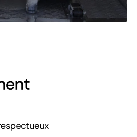
ment
 respectueux