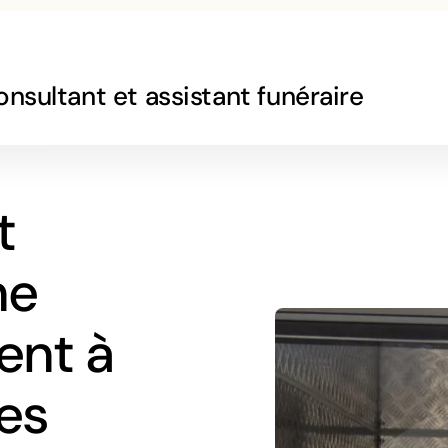
nsultant et assistant funéraire
t
ne
ent à
es