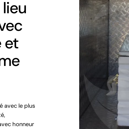
 lieu
avec
 et
sme
é avec le plus
té,
 avec honneur