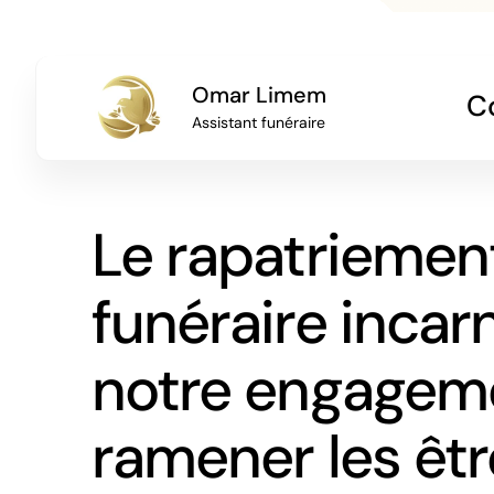
Omar Limem
Co
Assistant funéraire
Le rapatriemen
funéraire incar
notre engagem
ramener les êtr