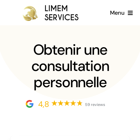
Passer
Menu
au
contenu
Accueil
Obtenir une
A propos
consultation
Services
personnelle
Galerie
4,8
Blog
59 reviews
Français