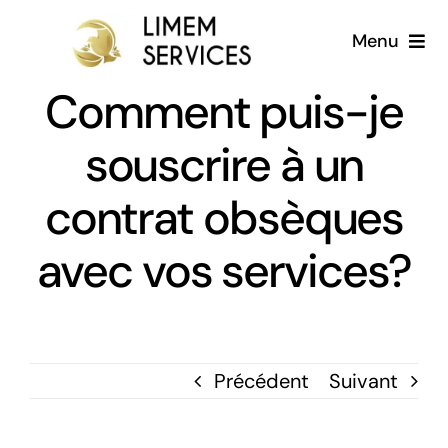
Passer
Menu
au
contenu
Comment puis-je
Accueil
souscrire à un
A propos
contrat obsèques
Services
avec vos services?
Galerie
Blog
Précédent
Suivant
Français