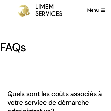
Passer
Menu
au
contenu
Accueil
A propos
FAQs
Services
Galerie
Blog
Quels sont les coûts associés à
Français
votre service de démarche