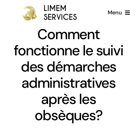
Passer
Menu
au
contenu
Comment
Accueil
fonctionne le suivi
A propos
des démarches
Services
administratives
Galerie
après les
Blog
obsèques?
Français