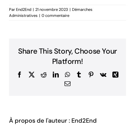
Par
End2End
|
21 novembre 2023
|
Démarches
Administratives
|
0 commentaire
Share This Story, Choose Your
Platform!
Facebook
X
Reddit
LinkedIn
WhatsApp
Tumblr
Pinterest
Vk
Xing
Email
À propos de l'auteur :
End2End