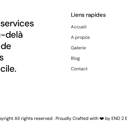
Liens rapides
services
Accueil
u-delà
A propos
 de
Galerie
s
Blog
cile.
Contact
right All rights reserved . Proudly Crafted with ❤️ by
END 2 