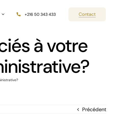
Contact
+216 50 343 433
ciés à votre
nistrative?
nistrative?
Précédent