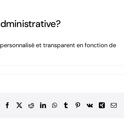
dministrative?
personnalisé et transparent en fonction de
Facebook
X
Reddit
LinkedIn
WhatsApp
Tumblr
Pinterest
Vk
Xing
Email