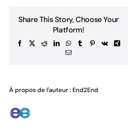
Share This Story, Choose Your
Platform!
Facebook
X
Reddit
LinkedIn
WhatsApp
Tumblr
Pinterest
Vk
Xing
Email
À propos de l'auteur :
End2End