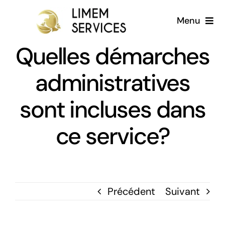
Passer
Menu
au
contenu
Quelles démarches
Accueil
administratives
A propos
sont incluses dans
Services
ce service?
Galerie
Blog
Précédent
Suivant
Français