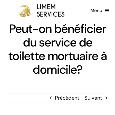
Passer
Menu
au
contenu
Peut-on bénéficier
Accueil
du service de
A propos
toilette mortuaire à
Services
domicile?
Galerie
Blog
Précédent
Suivant
Français