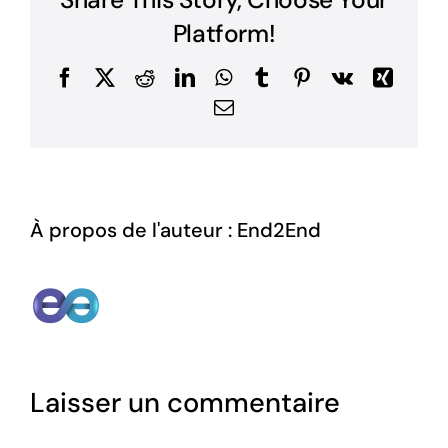
Share This Story, Choose Your
Platform!
Facebook
X
Reddit
LinkedIn
WhatsApp
Tumblr
Pinterest
Vk
Xing
Email
À propos de l'auteur :
End2End
Laisser un commentaire