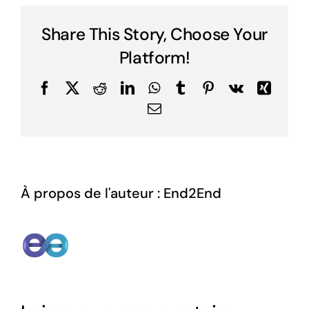
Share This Story, Choose Your
Platform!
Facebook
X
Reddit
LinkedIn
WhatsApp
Tumblr
Pinterest
Vk
Xing
Email
À propos de l'auteur :
End2End