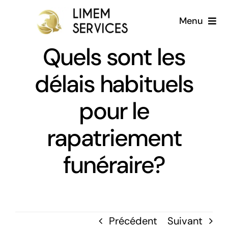
Passer
Menu
au
contenu
Quels sont les
Accueil
délais habituels
A propos
pour le
Services
rapatriement
Galerie
funéraire?
Blog
Français
Précédent
Suivant