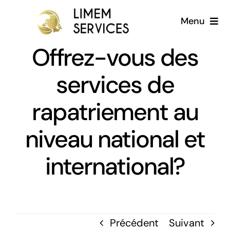
Passer
Menu
au
contenu
Offrez-vous des
Accueil
services de
A propos
rapatriement au
Services
niveau national et
Galerie
international?
Blog
Français
Précédent
Suivant