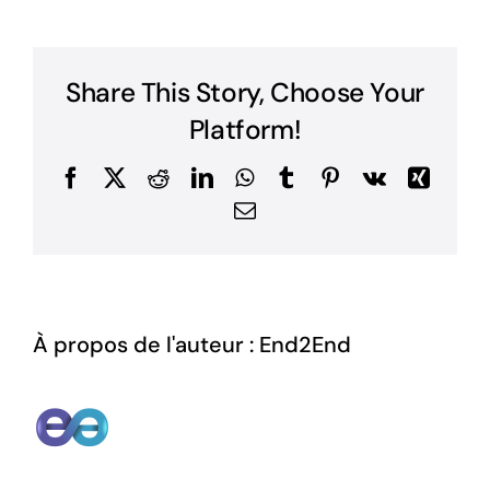
Share This Story, Choose Your
Platform!
Facebook
X
Reddit
LinkedIn
WhatsApp
Tumblr
Pinterest
Vk
Xing
Email
À propos de l'auteur :
End2End